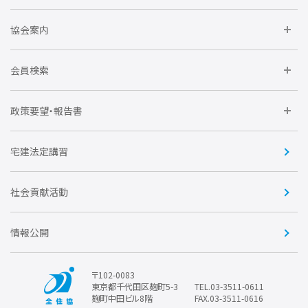
住宅瑕疵担保責任保険割引制度
レインズシステム利用
要望活動に参加しよう
協会案内
仲間をつくろう
全住協NET
全住協いえかるて
運営組織
入会の流れ
会員検索
不動産後見アドバイザー資格講習
トライアル会員制度
アクセス
企業会員
団体会員
政策要望・報告書
安心R住宅
会
賛助会員
住宅・土地税制改正要望
住宅金融支援機構の要望
宅建法定講習
全住協ビジネスショップ
優良事業表彰
報告書
社会貢献活動
情報公開
〒102-0083
東京都千代田区麹町5-3
TEL.03-3511-0611
麹町中田ビル8階
FAX.03-3511-0616