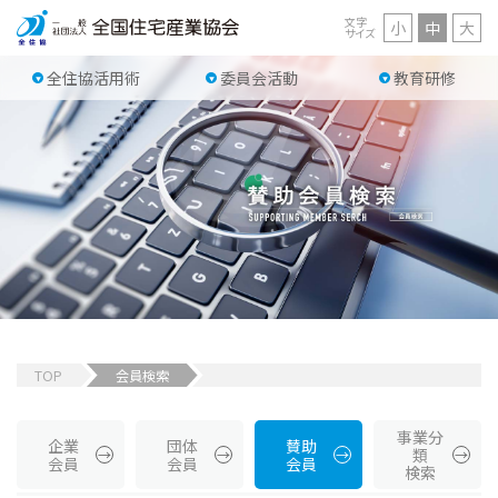
文字
小
中
大
サイズ
全住協活用術
委員会活動
教育研修
TOP
会員検索
事業分
企業
団体
賛助
類
会員
会員
会員
検索