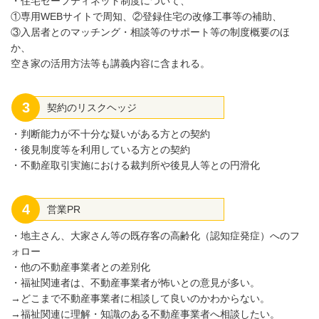
・住宅セーフティネット制度について、
①専用WEBサイトで周知、②登録住宅の改修工事等の補助、
③入居者とのマッチング・相談等のサポート等の制度概要のほ
か、
空き家の活用方法等も講義内容に含まれる。
3
契約のリスクヘッジ
・判断能力が不十分な疑いがある方との契約
・後見制度等を利用している方との契約
・不動産取引実施における裁判所や後見人等との円滑化
4
営業PR
・地主さん、大家さん等の既存客の高齢化（認知症発症）へのフ
ォロー
・他の不動産事業者との差別化
・福祉関連者は、不動産事業者が怖いとの意見が多い。
→どこまで不動産事業者に相談して良いのかわからない。
→福祉関連に理解・知識のある不動産事業者へ相談したい。