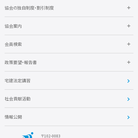
委員会に参加しよう
協会の独自制度・割引制度
研修に参加しよう
住宅瑕疵担保責任保険割引制度
レインズシステム利用
要望活動に参加しよう
協会案内
仲間をつくろう
全住協NET
全住協いえかるて
運営組織
入会の流れ
会員検索
不動産後見アドバイザー資格講習
トライアル会員制度
アクセス
企業会員
団体会員
政策要望・報告書
安心R住宅
会
賛助会員
住宅・土地税制改正要望
住宅金融支援機構の要望
宅建法定講習
全住協ビジネスショップ
優良事業表彰
報告書
社会貢献活動
情報公開
〒102-0083