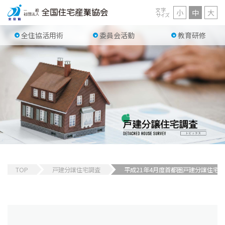
文字
小
中
大
サイズ
全住協活用術
委員会活動
教育研修
TOP
戸建分譲住宅調査
平成21年4月度首都圏戸建分譲住宅