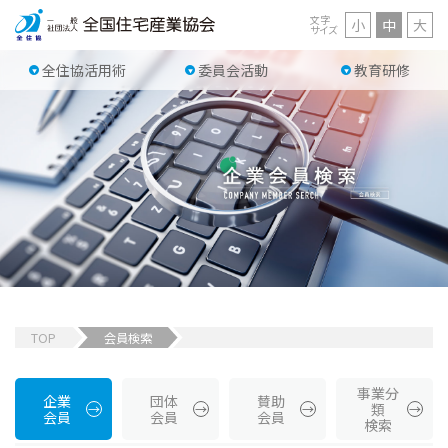
文字
小
中
大
サイズ
全住協活用術
委員会活動
教育研修
TOP
会員検索
事業分
企業
団体
賛助
類
会員
会員
会員
検索