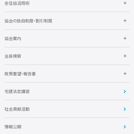
全住協活用術
委員会に参加しよう
協会の独自制度・割引制度
研修に参加しよう
住宅瑕疵担保責任保険割引制度
レインズシステム利用
要望活動に参加しよう
協会案内
仲間をつくろう
全住協NET
全住協いえかるて
運営組織
入会の流れ
会員検索
不動産後見アドバイザー資格講習
トライアル会員制度
アクセス
企業会員
団体会員
政策要望・報告書
安心R住宅
会
賛助会員
住宅・土地税制改正要望
住宅金融支援機構の要望
宅建法定講習
全住協ビジネスショップ
優良事業表彰
報告書
社会貢献活動
情報公開