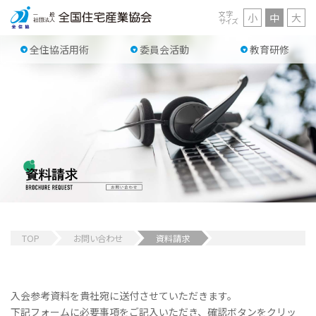
文字
小
中
大
サイズ
全住協活用術
委員会活動
教育研修
TOP
お問い合わせ
資料請求
入会参考資料を貴社宛に送付させていただきます。
下記フォームに必要事項をご記入いただき、確認ボタンをクリッ