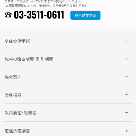
ご質問・ご入会については以下までお問合わせください。
(土曜日曜祝日はお休み。午前9時より午後5時まで受付可能)
03-3511-0611
資料請求する
全住協活用術
委員会に参加しよう
協会の独自制度・割引制度
研修に参加しよう
住宅瑕疵担保責任保険割引制度
レインズシステム利用
要望活動に参加しよう
協会案内
仲間をつくろう
全住協NET
全住協いえかるて
運営組織
入会の流れ
会員検索
不動産後見アドバイザー資格講習
トライアル会員制度
アクセス
企業会員
団体会員
政策要望・報告書
安心R住宅
会
賛助会員
住宅・土地税制改正要望
住宅金融支援機構の要望
宅建法定講習
全住協ビジネスショップ