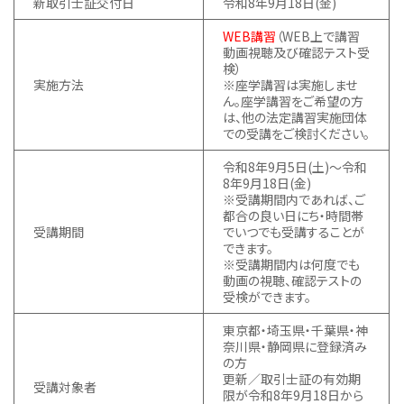
新取引士証交付日
令和8年9月18日(金)
WEB講習
（WEB上で講習
動画視聴及び確認テスト受
検）
実施方法
※座学講習は実施しませ
ん。座学講習をご希望の方
は、他の法定講習実施団体
での受講をご検討ください。
令和8年9月5日(土)～令和
8年9月18日(金)
※受講期間内であれば、ご
都合の良い日にち・時間帯
受講期間
でいつでも受講することが
できます。
※受講期間内は何度でも
動画の視聴、確認テストの
受検ができます。
東京都・埼玉県・千葉県・神
奈川県・静岡県に登録済み
の方
更新／取引士証の有効期
受講対象者
限が令和8年9月18日から