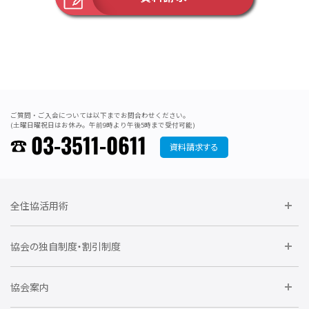
ご質問・ご入会については以下までお問合わせください。
(土曜日曜祝日はお休み。午前9時より午後5時まで受付可能)
03-3511-0611
資料請求する
全住協活用術
委員会に参加しよう
協会の独自制度・割引制度
研修に参加しよう
住宅瑕疵担保責任保険割引制度
レインズシステム利用
要望活動に参加しよう
協会案内
仲間をつくろう