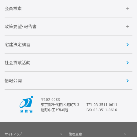
全住協NET
全住協いえかるて
運営組織
入会の流れ
会員検索
不動産後見アドバイザー資格講習
トライアル会員制度
アクセス
企業会員
団体会員
政策要望・報告書
安心R住宅
会
賛助会員
住宅・土地税制改正要望
住宅金融支援機構の要望
宅建法定講習
全住協ビジネスショップ
優良事業表彰
報告書
社会貢献活動
情報公開
〒102-0083
東京都千代田区麹町5-3
TEL.03-3511-0611
麹町中田ビル8階
FAX.03-3511-0616
サイトマップ
倫理憲章