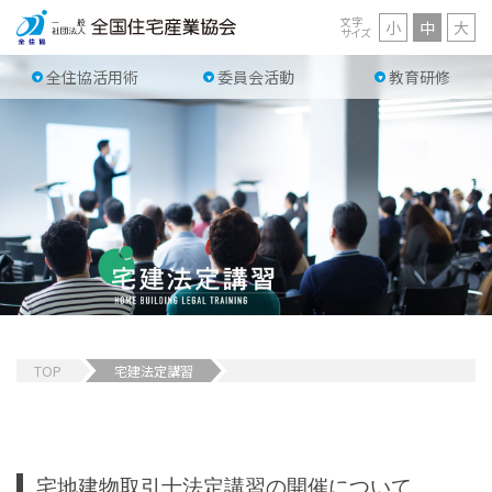
文字
小
中
大
サイズ
全住協活用術
委員会活動
教育研修
TOP
宅建法定講習
宅地建物取引士法定講習の開催について