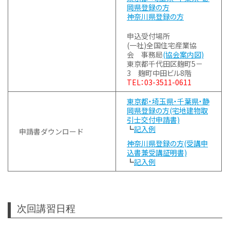
岡県登録の方
神奈川県登録の方
申込受付場所
(一社)全国住宅産業協
会 事務局
(協会案内図)
東京都千代田区麹町5－
3 麹町中田ビル8階
TEL：03-3511-0611
東京都・埼玉県・千葉県・静
岡県登録の方(宅地建物取
引士交付申請書)
┗
記入例
申請書ダウンロード
神奈川県登録の方(受講申
込書兼受講証明書)
┗
記入例
次回講習日程