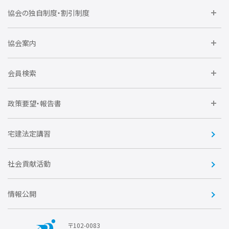
委員会に参加しよう
協会の独自制度・割引制度
研修に参加しよう
住宅瑕疵担保責任保険割引制度
レインズシステム利用
要望活動に参加しよう
協会案内
仲間をつくろう
全住協NET
全住協いえかるて
運営組織
入会の流れ
会員検索
不動産後見アドバイザー資格講習
トライアル会員制度
アクセス
企業会員
団体会員
政策要望・報告書
安心R住宅
会
賛助会員
住宅・土地税制改正要望
住宅金融支援機構の要望
宅建法定講習
全住協ビジネスショップ
優良事業表彰
報告書
社会貢献活動
情報公開
〒102-0083