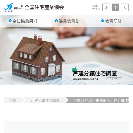
文字
小
中
大
サイズ
全住協活用術
委員会活動
教育研修
TOP
戸建分譲住宅調査
平成23年10月度首都圏戸建分譲住