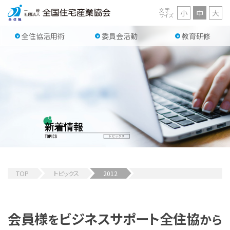
文字
小
中
大
サイズ
全住協活用術
委員会活動
教育研修
TOP
トピックス
2012
会員様
ビジネスサポート
全住協
を
から