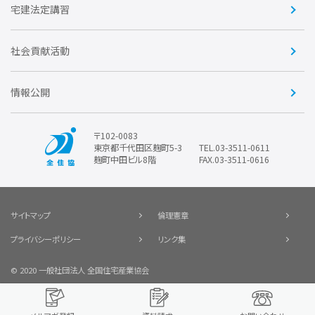
賛助会員
住宅・土地税制改正要望
住宅金融支援機構の要望
宅建法定講習
全住協ビジネスショップ
優良事業表彰
報告書
社会貢献活動
情報公開
〒102-0083
東京都千代田区麹町5-3
TEL.03-3511-0611
麹町中田ビル8階
FAX.03-3511-0616
サイトマップ
倫理憲章
プライバシーポリシー
リンク集
© 2020 一般社団法人 全国住宅産業協会