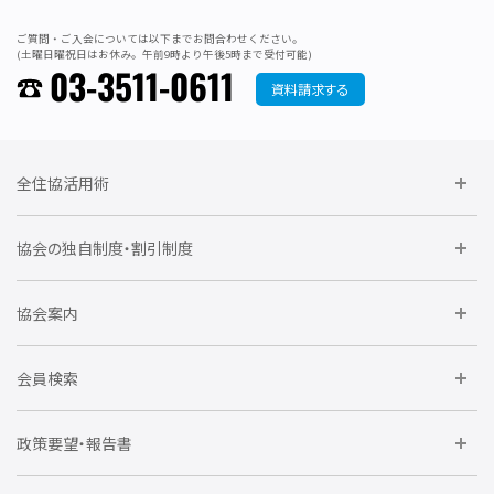
ご質問・ご入会については以下までお問合わせください。
(土曜日曜祝日はお休み。午前9時より午後5時まで受付可能)
03-3511-0611
資料請求する
全住協活用術
委員会に参加しよう
協会の独自制度・割引制度
研修に参加しよう
住宅瑕疵担保責任保険割引制度
レインズシステム利用
要望活動に参加しよう
協会案内
仲間をつくろう
全住協NET
全住協いえかるて
運営組織
入会の流れ
会員検索
不動産後見アドバイザー資格講習
トライアル会員制度
アクセス
企業会員
団体会員
政策要望・報告書
安心R住宅
会