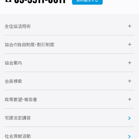
全住協活用術
委員会に参加しよう
協会の独自制度・割引制度
研修に参加しよう
住宅瑕疵担保責任保険割引制度
レインズシステム利用
要望活動に参加しよう
協会案内
仲間をつくろう
全住協NET
全住協いえかるて
運営組織
入会の流れ
会員検索
不動産後見アドバイザー資格講習
トライアル会員制度
アクセス
企業会員
団体会員
政策要望・報告書
安心R住宅
会
賛助会員
住宅・土地税制改正要望
住宅金融支援機構の要望
宅建法定講習
全住協ビジネスショップ
優良事業表彰
報告書
社会貢献活動