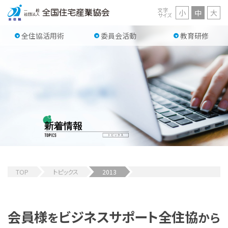
文字
小
中
大
サイズ
全住協活用術
委員会活動
教育研修
TOP
トピックス
2013
会員様
ビジネスサポート
全住協
を
から