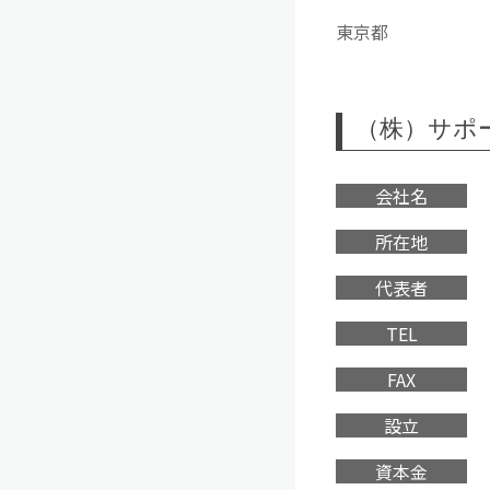
東京都
（株）サポ
会社名
所在地
代表者
TEL
FAX
設立
資本金