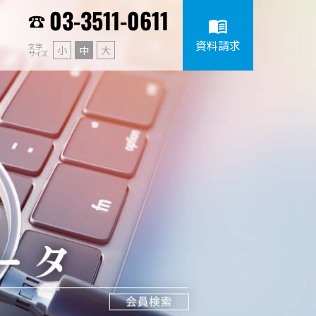
03-3511-0611
menu_book
資料請求
文字
小
中
大
サイズ