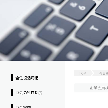
TOP
会員
全住協活用術
企業
会員
協会の独自制度
協会案内