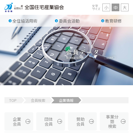
文字
小
中
大
サイズ
全住協活用術
委員会活動
教育研修
TOP
会員検索
企業情報
事業分
企業
団体
賛助
類
会員
会員
会員
検索