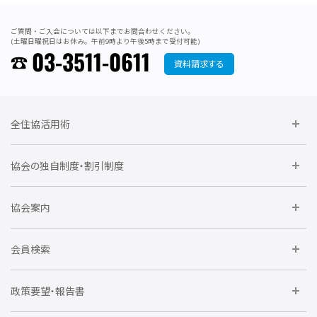
ご質問・ご入会については以下までお問合わせください。
(土曜日曜祝日はお休み。午前9時より午後5時まで受付可能)
03-3511-0611
資料請求する
全住協活用術
委員会に参加しよう
協会の独自制度・割引制度
研修に参加しよう
住宅瑕疵担保責任保険割引制度
レインズシステム利用
要望活動に参加しよう
協会案内
仲間をつくろう
全住協NET
全住協いえかるて
運営組織
入会の流れ
会員検索
不動産後見アドバイザー資格講習
トライアル会員制度
アクセス
企業会員
団体会員
政策要望・報告書
安心R住宅
会