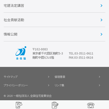
賛助会員
住宅・土地税制改正要望
住宅金融支援機構の要望
宅建法定講習
全住協ビジネスショップ
優良事業表彰
報告書
社会貢献活動
情報公開
〒102-0083
東京都千代田区麹町5-3
TEL.03-3511-0611
麹町中田ビル8階
FAX.03-3511-0616
サイトマップ
倫理憲章
プライバシーポリシー
リンク集
© 2020 一般社団法人 全国住宅産業協会