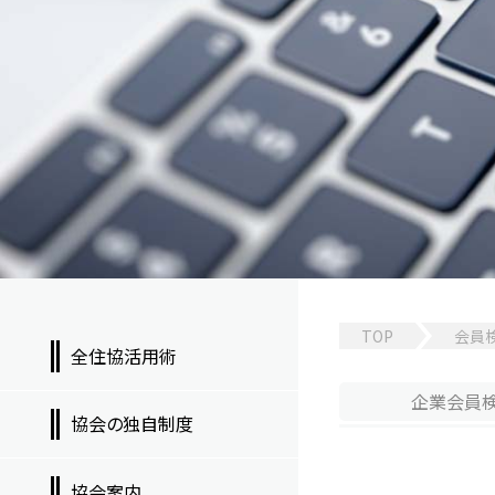
TOP
会員
全住協活用術
企業
会員
協会の独自制度
協会案内