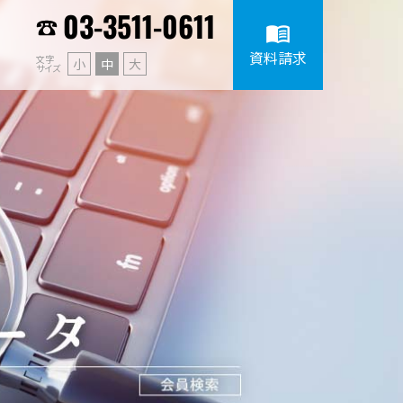
03-3511-0611
menu_book
資料請求
文字
小
中
大
サイズ