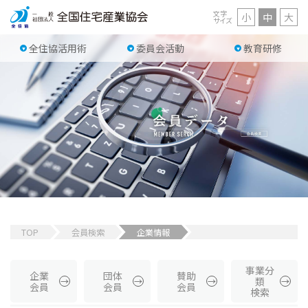
文字
小
中
大
サイズ
全住協活用術
委員会活動
教育研修
TOP
会員検索
企業情報
事業分
企業
団体
賛助
類
会員
会員
会員
検索