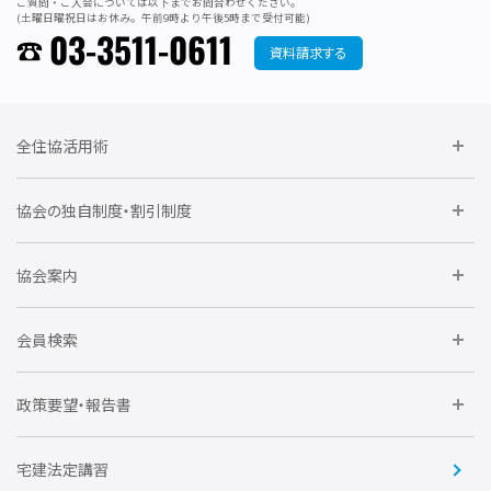
ご質問・ご入会については以下までお問合わせください。
(土曜日曜祝日はお休み。午前9時より午後5時まで受付可能)
03-3511-0611
資料請求する
全住協活用術
委員会に参加しよう
協会の独自制度・割引制度
研修に参加しよう
住宅瑕疵担保責任保険割引制度
レインズシステム利用
要望活動に参加しよう
協会案内
仲間をつくろう
全住協NET
全住協いえかるて
運営組織
入会の流れ
会員検索
不動産後見アドバイザー資格講習
トライアル会員制度
アクセス
企業会員
団体会員
政策要望・報告書
安心R住宅
会
賛助会員
住宅・土地税制改正要望
住宅金融支援機構の要望
宅建法定講習
全住協ビジネスショップ