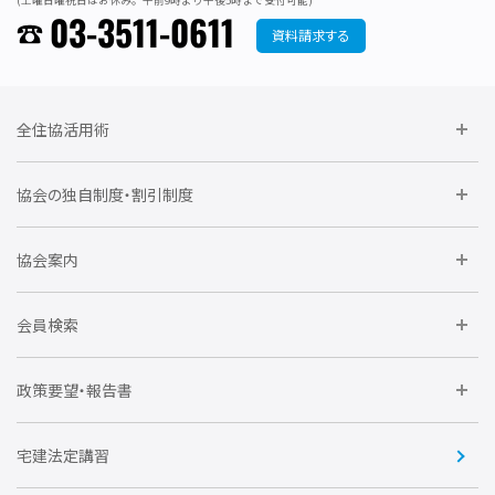
03-3511-0611
資料請求する
全住協活用術
委員会に参加しよう
協会の独自制度・割引制度
研修に参加しよう
住宅瑕疵担保責任保険割引制度
レインズシステム利用
要望活動に参加しよう
協会案内
仲間をつくろう
全住協NET
全住協いえかるて
運営組織
入会の流れ
会員検索
不動産後見アドバイザー資格講習
トライアル会員制度
アクセス
企業会員
団体会員
政策要望・報告書
安心R住宅
会
賛助会員
住宅・土地税制改正要望
住宅金融支援機構の要望
宅建法定講習
全住協ビジネスショップ