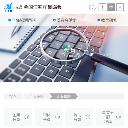
文字
小
中
大
サイズ
全住協活用術
委員会活動
教育研修
TOP
会員検索
企業情報
事業分
企業
団体
賛助
類
会員
会員
会員
検索