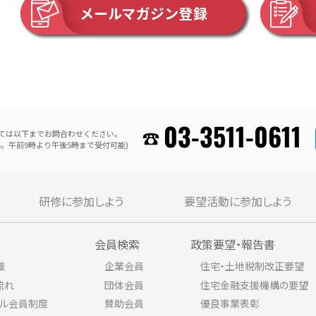
メールマガジン登録
03-3511-0611
ては以下までお問合わせください。
。午前9時より午後5時まで受付可能)
研修に参加しよう
要望活動に参加しよう
内
会員検索
政策要望・報告書
織
企業会員
住宅・土地税制改正要望
流れ
団体会員
住宅金融支援機構の要望
アル会員制度
賛助会員
優良事業表彰