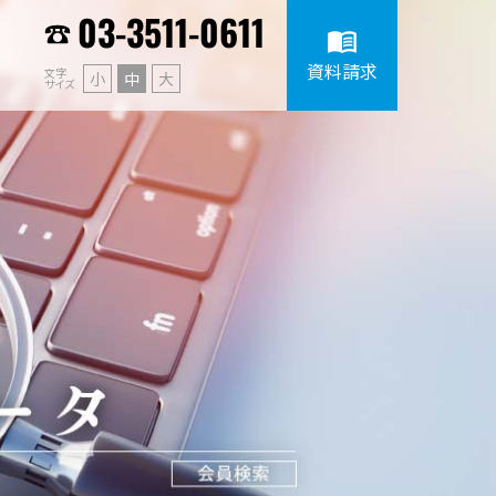
03-3511-0611
menu_book
資料請求
文字
小
中
大
サイズ