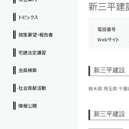
新三平建設
トピックス
電話番号
政策要望・報告書
Webサイト
宅建法定講習
新三平建設
会員検索
社会貢献活動
栃木県 埼玉県 千葉
情報公開
新三平建設