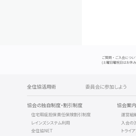
ご質問・ご入会につい
(土曜日曜祝日はお休み
全住協活用術
委員会に参加しよう
協会の独自制度・割引制度
協会案
住宅瑕疵担保責任保険割引制度
運営組
レインズシステム利用
入会の
全住協NET
トライ