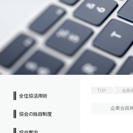
TOP
会員
全住協活用術
企業
会員
協会の独自制度
協会案内