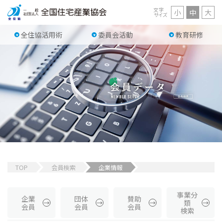
文字
小
中
大
サイズ
全住協活用術
委員会活動
教育研修
TOP
会員検索
企業情報
事業分
企業
団体
賛助
類
会員
会員
会員
検索