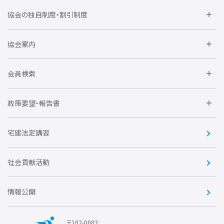
委員会に参加しよう
協会の独自制度・割引制度
研修に参加しよう
住宅瑕疵担保責任保険割引制度
レインズシステム利用
要望活動に参加しよう
協会案内
仲間をつくろう
全住協NET
全住協いえかるて
運営組織
入会の流れ
会員検索
不動産後見アドバイザー資格講習
トライアル会員制度
アクセス
企業会員
団体会員
政策要望・報告書
安心R住宅
会
賛助会員
住宅・土地税制改正要望
住宅金融支援機構の要望
宅建法定講習
全住協ビジネスショップ
優良事業表彰
報告書
社会貢献活動
情報公開
〒102-0083