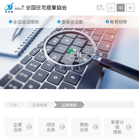
文字
小
中
大
サイズ
全住協活用術
委員会活動
教育研修
TOP
会員検索
企業情報
事業分
企業
団体
賛助
類
会員
会員
会員
検索