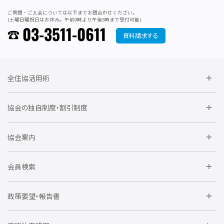
ご質問・ご入会については以下までお問合わせください。
(土曜日曜祝日はお休み。午前9時より午後5時まで受付可能)
03-3511-0611
資料請求する
全住協活用術
委員会に参加しよう
協会の独自制度・割引制度
研修に参加しよう
住宅瑕疵担保責任保険割引制度
レインズシステム利用
要望活動に参加しよう
協会案内
仲間をつくろう
全住協NET
全住協いえかるて
運営組織
入会の流れ
会員検索
不動産後見アドバイザー資格講習
トライアル会員制度
アクセス
企業会員
団体会員
政策要望・報告書
安心R住宅
会
賛助会員