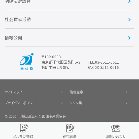
住宅・土地税制改正要望
住宅金融支援機構の要望
宅建法定講習
全住協ビジネスショップ
優良事業表彰
報告書
社会貢献活動
情報公開
〒102-0083
東京都千代田区麹町5-3
TEL.03-3511-0611
麹町中田ビル8階
FAX.03-3511-0616
サイトマップ
倫理憲章
プライバシーポリシー
リンク集
© 2020 一般社団法人 全国住宅産業協会
メルマガ登録
資料請求
お問い合わせ