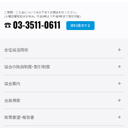
ご質問・ご入会については以下までお問合わせください。
(土曜日曜祝日はお休み。午前9時より午後5時まで受付可能)
03-3511-0611
資料請求する
全住協活用術
委員会に参加しよう
協会の独自制度・割引制度
研修に参加しよう
住宅瑕疵担保責任保険割引制度
レインズシステム利用
要望活動に参加しよう
協会案内
仲間をつくろう
全住協NET
全住協いえかるて
運営組織
入会の流れ
会員検索
不動産後見アドバイザー資格講習
トライアル会員制度
アクセス
企業会員
団体会員
政策要望・報告書
安心R住宅
会