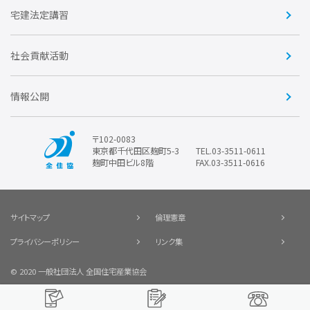
賛助会員
住宅・土地税制改正要望
住宅金融支援機構の要望
宅建法定講習
全住協ビジネスショップ
優良事業表彰
報告書
社会貢献活動
情報公開
〒102-0083
東京都千代田区麹町5-3
TEL.03-3511-0611
麹町中田ビル8階
FAX.03-3511-0616
サイトマップ
倫理憲章
プライバシーポリシー
リンク集
© 2020 一般社団法人 全国住宅産業協会