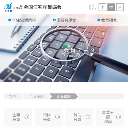
文字
小
中
大
サイズ
全住協活用術
委員会活動
教育研修
TOP
会員検索
企業情報
事業分
企業
団体
賛助
類
会員
会員
会員
検索