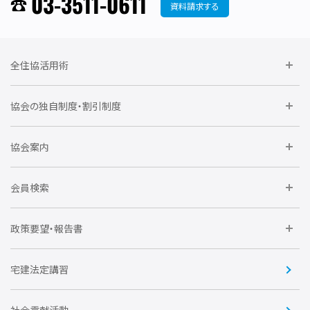
03-3511-0611
資料請求する
全住協活用術
委員会に参加しよう
協会の独自制度・割引制度
研修に参加しよう
住宅瑕疵担保責任保険割引制度
レインズシステム利用
要望活動に参加しよう
協会案内
仲間をつくろう
全住協NET
全住協いえかるて
運営組織
入会の流れ
会員検索
不動産後見アドバイザー資格講習
トライアル会員制度
アクセス
企業会員
団体会員
政策要望・報告書
安心R住宅
会
賛助会員
住宅・土地税制改正要望
住宅金融支援機構の要望
宅建法定講習
全住協ビジネスショップ
優良事業表彰
報告書
社会貢献活動