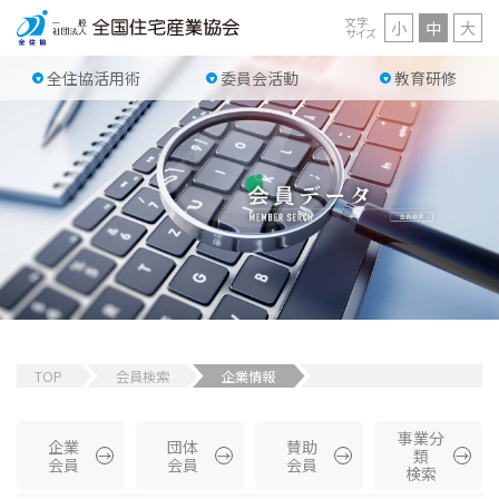
文字
小
中
大
サイズ
全住協活用術
委員会活動
教育研修
TOP
会員検索
企業情報
事業分
企業
団体
賛助
類
会員
会員
会員
検索