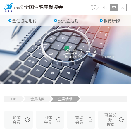
文字
小
中
大
サイズ
全住協活用術
委員会活動
教育研修
TOP
会員検索
企業情報
事業分
企業
団体
賛助
類
会員
会員
会員
検索