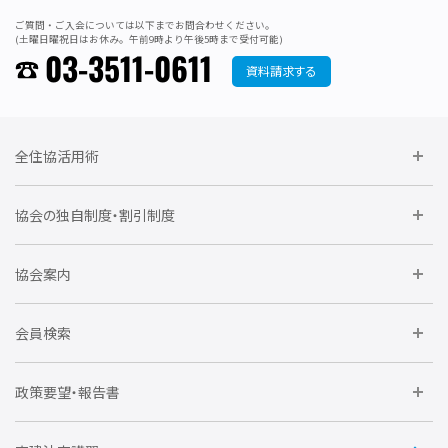
ご質問・ご入会については以下までお問合わせください。
(土曜日曜祝日はお休み。午前9時より午後5時まで受付可能)
03-3511-0611
資料請求する
全住協活用術
委員会に参加しよう
協会の独自制度・割引制度
研修に参加しよう
住宅瑕疵担保責任保険割引制度
レインズシステム利用
要望活動に参加しよう
協会案内
仲間をつくろう
全住協NET
全住協いえかるて
運営組織
入会の流れ
会員検索
不動産後見アドバイザー資格講習
トライアル会員制度
アクセス
企業会員
団体会員
政策要望・報告書
安心R住宅
会
賛助会員