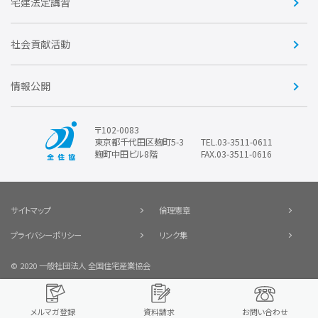
住宅・土地税制改正要望
住宅金融支援機構の要望
宅建法定講習
全住協ビジネスショップ
優良事業表彰
報告書
社会貢献活動
情報公開
〒102-0083
東京都千代田区麹町5-3
TEL.03-3511-0611
麹町中田ビル8階
FAX.03-3511-0616
サイトマップ
倫理憲章
プライバシーポリシー
リンク集
© 2020 一般社団法人 全国住宅産業協会
メルマガ登録
資料請求
お問い合わせ