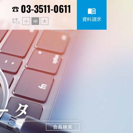
03-3511-0611
menu_book
資料請求
文字
小
中
大
サイズ