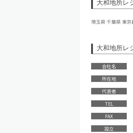
大和地所レ
埼玉県 千葉県 東京
大和地所レ
会社名
所在地
代表者
TEL
FAX
設立