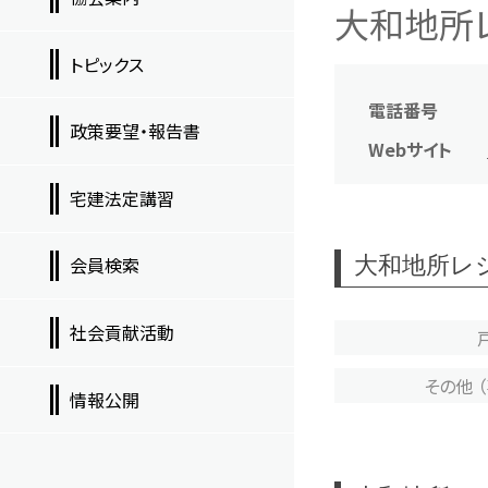
大和地所レ
トピックス
電話番号
政策要望・報告書
Webサイト
宅建法定講習
大和地所レ
会員検索
社会貢献活動
その他 
情報公開