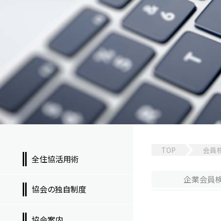
TOP
会員
全住協活用術
企業
会員
協会の独自制度
協会案内