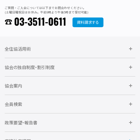
ご質問・ご入会については以下までお問合わせください。
(土曜日曜祝日はお休み。午前9時より午後5時まで受付可能)
03-3511-0611
資料請求する
全住協活用術
委員会に参加しよう
協会の独自制度・割引制度
研修に参加しよう
住宅瑕疵担保責任保険割引制度
レインズシステム利用
要望活動に参加しよう
協会案内
仲間をつくろう
全住協NET
全住協いえかるて
運営組織
入会の流れ
会員検索
不動産後見アドバイザー資格講習
トライアル会員制度
アクセス
企業会員
団体会員
政策要望・報告書
安心R住宅
会
賛助会員