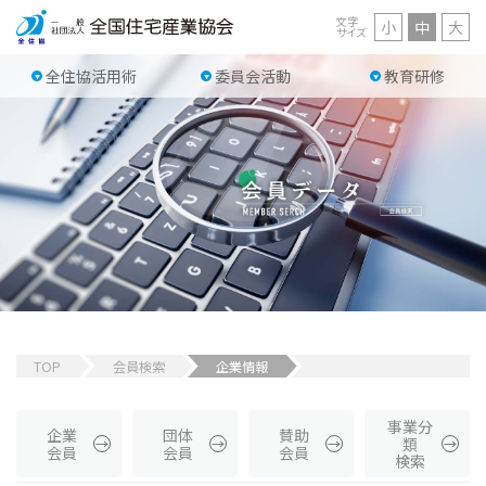
文字
小
中
大
サイズ
全住協活用術
委員会活動
教育研修
TOP
会員検索
企業情報
事業分
企業
団体
賛助
類
会員
会員
会員
検索