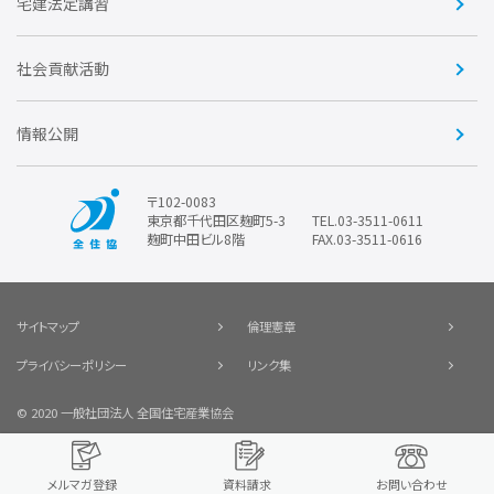
住宅・土地税制改正要望
住宅金融支援機構の要望
宅建法定講習
全住協ビジネスショップ
優良事業表彰
報告書
社会貢献活動
情報公開
〒102-0083
東京都千代田区麹町5-3
TEL.03-3511-0611
麹町中田ビル8階
FAX.03-3511-0616
サイトマップ
倫理憲章
プライバシーポリシー
リンク集
© 2020 一般社団法人 全国住宅産業協会
メルマガ登録
資料請求
お問い合わせ