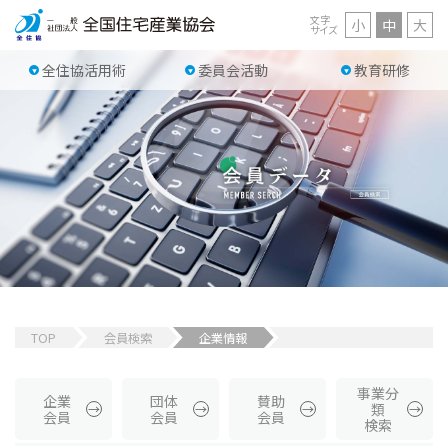
文字
小
中
大
サイズ
全住協活用術
委員会活動
教育研修
TOP
会員検索
企業情報
事業分
企業
団体
賛助
類
会員
会員
会員
検索