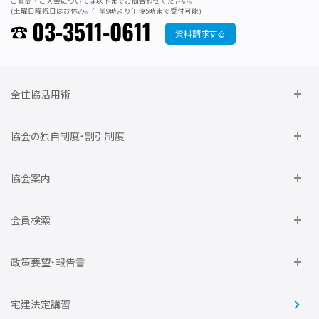
ご質問・ご入会については以下までお問合わせください。
(土曜日曜祝日はお休み。午前9時より午後5時まで受付可能)
03-3511-0611
資料請求する
全住協活用術
委員会に参加しよう
協会の独自制度・割引制度
研修に参加しよう
住宅瑕疵担保責任保険割引制度
レインズシステム利用
要望活動に参加しよう
協会案内
仲間をつくろう
全住協NET
全住協いえかるて
運営組織
入会の流れ
会員検索
不動産後見アドバイザー資格講習
トライアル会員制度
アクセス
企業会員
団体会員
政策要望・報告書
安心R住宅
会
賛助会員
住宅・土地税制改正要望
住宅金融支援機構の要望
宅建法定講習
全住協ビジネスショップ