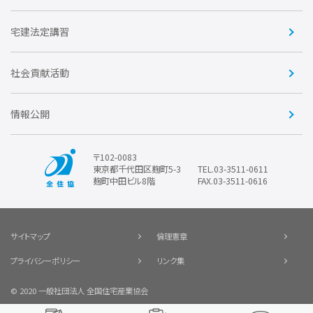
賛助会員
住宅・土地税制改正要望
住宅金融支援機構の要望
宅建法定講習
全住協ビジネスショップ
優良事業表彰
報告書
社会貢献活動
情報公開
〒102-0083
東京都千代田区麹町5-3
TEL.03-3511-0611
麹町中田ビル8階
FAX.03-3511-0616
サイトマップ
倫理憲章
プライバシーポリシー
リンク集
© 2020 一般社団法人 全国住宅産業協会