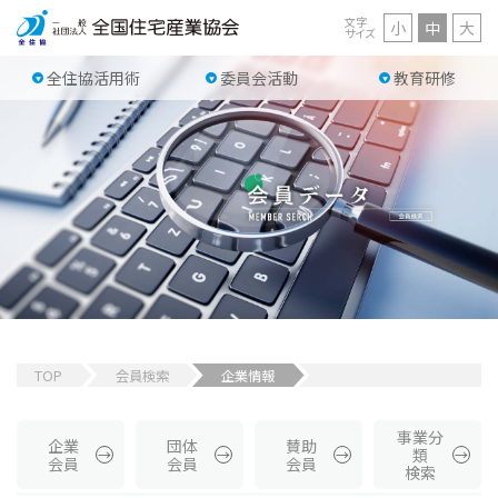
文字
小
中
大
サイズ
全住協活用術
委員会活動
教育研修
TOP
会員検索
企業情報
事業分
企業
団体
賛助
類
会員
会員
会員
検索