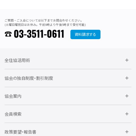
ご質問・ご入会については以下までお問合わせください。
(土曜日曜祝日はお休み。午前9時より午後5時まで受付可能)
03-3511-0611
資料請求する
全住協活用術
委員会に参加しよう
協会の独自制度・割引制度
研修に参加しよう
住宅瑕疵担保責任保険割引制度
レインズシステム利用
要望活動に参加しよう
協会案内
仲間をつくろう
全住協NET
全住協いえかるて
運営組織
入会の流れ
会員検索
不動産後見アドバイザー資格講習
トライアル会員制度
アクセス
企業会員
団体会員
政策要望・報告書
安心R住宅
会