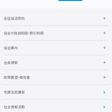
全住協活用術
委員会に参加しよう
協会の独自制度・割引制度
研修に参加しよう
住宅瑕疵担保責任保険割引制度
レインズシステム利用
要望活動に参加しよう
協会案内
仲間をつくろう
全住協NET
全住協いえかるて
運営組織
入会の流れ
会員検索
不動産後見アドバイザー資格講習
トライアル会員制度
アクセス
企業会員
団体会員
政策要望・報告書
安心R住宅
会
賛助会員
住宅・土地税制改正要望
住宅金融支援機構の要望
宅建法定講習
全住協ビジネスショップ
優良事業表彰
報告書
社会貢献活動