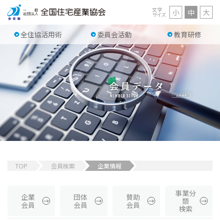
文字
小
中
大
サイズ
全住協活用術
委員会活動
教育研修
TOP
会員検索
企業情報
事業分
企業
団体
賛助
類
会員
会員
会員
検索