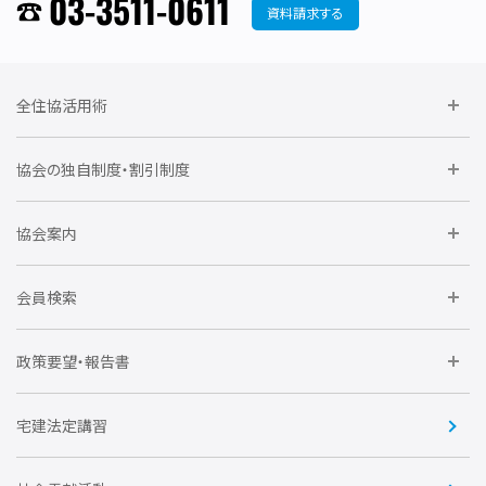
03-3511-0611
資料請求する
全住協活用術
委員会に参加しよう
協会の独自制度・割引制度
研修に参加しよう
住宅瑕疵担保責任保険割引制度
レインズシステム利用
要望活動に参加しよう
協会案内
仲間をつくろう
全住協NET
全住協いえかるて
運営組織
入会の流れ
会員検索
不動産後見アドバイザー資格講習
トライアル会員制度
アクセス
企業会員
団体会員
政策要望・報告書
安心R住宅
会
賛助会員
住宅・土地税制改正要望
住宅金融支援機構の要望
宅建法定講習
全住協ビジネスショップ
優良事業表彰
報告書