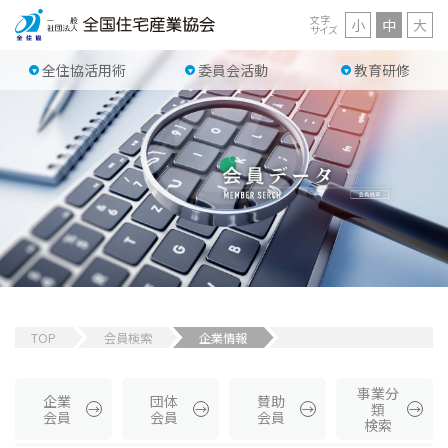
文字
小
中
大
サイズ
全住協活用術
委員会活動
教育研修
TOP
会員検索
企業情報
事業分
企業
団体
賛助
類
会員
会員
会員
検索