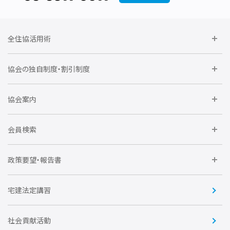
全住協活用術
委員会に参加しよう
協会の独自制度・割引制度
研修に参加しよう
住宅瑕疵担保責任保険割引制度
レインズシステム利用
要望活動に参加しよう
協会案内
仲間をつくろう
全住協NET
全住協いえかるて
運営組織
入会の流れ
会員検索
不動産後見アドバイザー資格講習
トライアル会員制度
アクセス
企業会員
団体会員
政策要望・報告書
安心R住宅
会
賛助会員
住宅・土地税制改正要望
住宅金融支援機構の要望
宅建法定講習
全住協ビジネスショップ
優良事業表彰
報告書
社会貢献活動