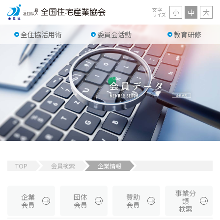
文字
小
中
大
サイズ
全住協活用術
委員会活動
教育研修
TOP
会員検索
企業情報
事業分
企業
団体
賛助
類
会員
会員
会員
検索