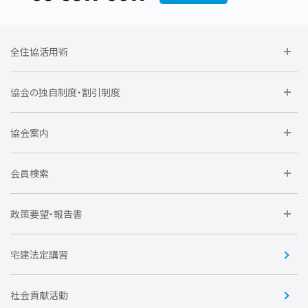
全住協活用術
委員会に参加しよう
協会の独自制度・割引制度
研修に参加しよう
住宅瑕疵担保責任保険割引制度
レインズシステム利用
要望活動に参加しよう
協会案内
仲間をつくろう
全住協NET
全住協いえかるて
運営組織
入会の流れ
会員検索
不動産後見アドバイザー資格講習
トライアル会員制度
アクセス
企業会員
団体会員
政策要望・報告書
安心R住宅
会
賛助会員
住宅・土地税制改正要望
住宅金融支援機構の要望
宅建法定講習
全住協ビジネスショップ
優良事業表彰
報告書
社会貢献活動