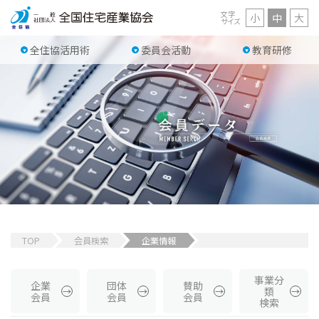
文字
小
中
大
サイズ
全住協活用術
委員会活動
教育研修
TOP
会員検索
企業情報
事業分
企業
団体
賛助
類
会員
会員
会員
検索