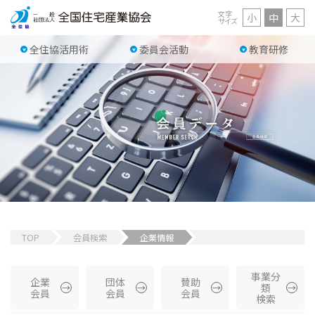
文字
小
中
大
サイズ
全住協活用術
委員会活動
教育研修
TOP
会員検索
企業情報
事業分
企業
団体
賛助
類
会員
会員
会員
検索