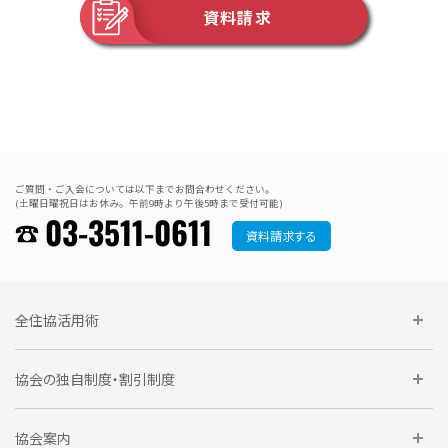
資料請求
ご質問・ご入会については以下までお問合わせください。
(土曜日曜祝日はお休み。午前9時より午後5時まで受付可能)
03-3511-0611
資料請求する
全住協活用術
委員会に参加しよう
協会の独自制度・割引制度
研修に参加しよう
住宅瑕疵担保責任保険割引制度
レインズシステム利用
要望活動に参加しよう
協会案内
仲間をつくろう