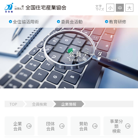
文字
小
中
大
サイズ
全住協活用術
委員会活動
教育研修
TOP
会員検索
企業情報
事業分
企業
団体
賛助
類
会員
会員
会員
検索