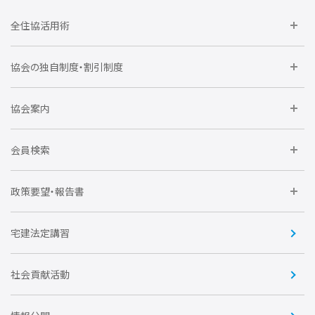
全住協活用術
委員会に参加しよう
協会の独自制度・割引制度
研修に参加しよう
住宅瑕疵担保責任保険割引制度
レインズシステム利用
要望活動に参加しよう
協会案内
仲間をつくろう
全住協NET
全住協いえかるて
運営組織
入会の流れ
会員検索
不動産後見アドバイザー資格講習
トライアル会員制度
アクセス
企業会員
団体会員
政策要望・報告書
安心R住宅
会
賛助会員
住宅・土地税制改正要望
住宅金融支援機構の要望
宅建法定講習
全住協ビジネスショップ
優良事業表彰
報告書
社会貢献活動