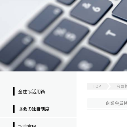
TOP
会員
全住協活用術
企業
会員
協会の独自制度
協会案内