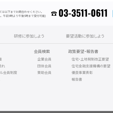
03-3511-0611
ては以下までお問合わせください。
。午前9時より午後5時まで受付可能)
研修に参加しよう
要望活動に参加しよう
内
会員検索
政策要望・報告書
織
企業会員
住宅・土地税制改正要望
流れ
団体会員
住宅金融支援機構の要望
アル会員制度
賛助会員
優良事業表彰
ス
報告書