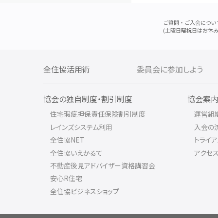
ご質問・ご入会につい
(土曜日曜祝日はお休み
全住協活用術
委員会に参加しよう
協会の独自制度・割引制度
協会案
住宅瑕疵担保責任保険割引制度
運営組
レインズシステム利用
入会の
全住協NET
トライ
全住協いえかるて
アクセ
不動産後見アドバイザー資格講習会
安心R住宅
全住協ビジネスショップ