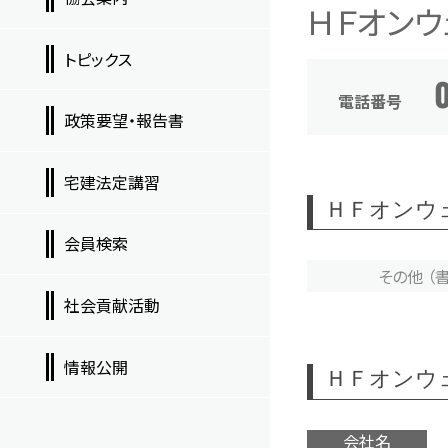
ＨＦオンウ
トピックス
電話番号
政策要望・報告書
宅建法定講習
ＨＦオンウ
会員検索
その他 （
社会貢献活動
情報公開
ＨＦオンウ
会社名