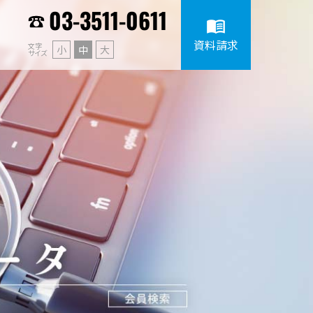
03-3511-0611
menu_book
資料請求
文字
小
中
大
サイズ