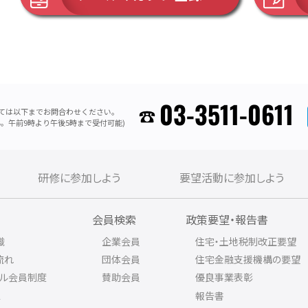
03-3511-0611
ては以下までお問合わせください。
。午前9時より午後5時まで受付可能)
研修に参加しよう
要望活動に参加しよう
内
会員検索
政策要望・報告書
織
企業会員
住宅・土地税制改正要望
流れ
団体会員
住宅金融支援機構の要望
アル会員制度
賛助会員
優良事業表彰
ス
報告書