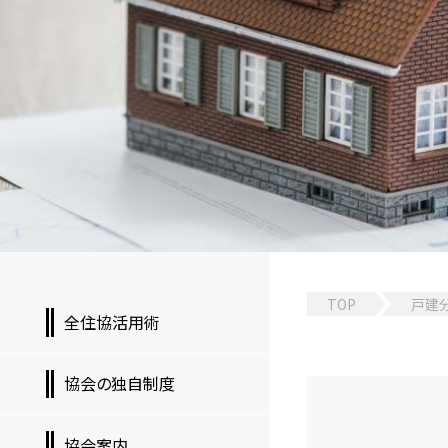
TOP
戸建
全住協活用術
協会の独自制度
協会案内