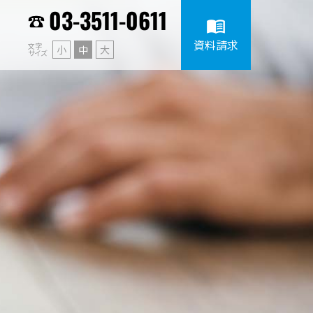
03-3511-0611
menu_book
資料請求
文字
小
中
大
サイズ