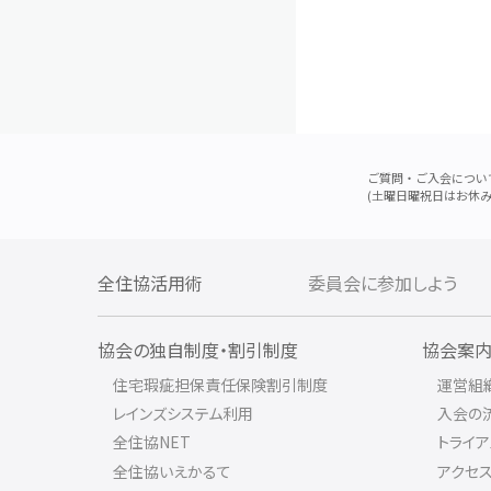
ご質問・ご入会につい
(土曜日曜祝日はお休み
全住協活用術
委員会に参加しよう
協会の独自制度・割引制度
協会案
住宅瑕疵担保責任保険割引制度
運営組
レインズシステム利用
入会の
全住協NET
トライ
全住協いえかるて
アクセ