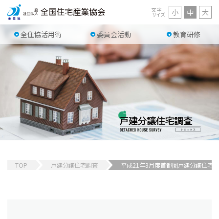
文字
小
中
大
サイズ
全住協活用術
委員会活動
教育研修
TOP
戸建分譲住宅調査
平成21年3月度首都圏戸建分譲住宅