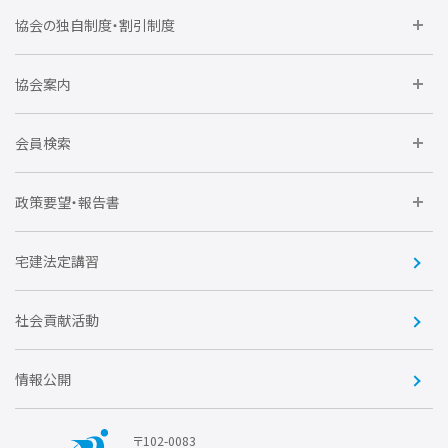
委員会に参加しよう
協会の独自制度・割引制度
研修に参加しよう
住宅瑕疵担保責任保険割引制度
レインズシステム利用
要望活動に参加しよう
協会案内
仲間をつくろう
全住協NET
全住協いえかるて
運営組織
入会の流れ
会員検索
不動産後見アドバイザー資格講習
トライアル会員制度
アクセス
企業会員
団体会員
政策要望・報告書
安心R住宅
会
賛助会員
住宅・土地税制改正要望
住宅金融支援機構の要望
宅建法定講習
全住協ビジネスショップ
優良事業表彰
報告書
社会貢献活動
情報公開
〒102-0083