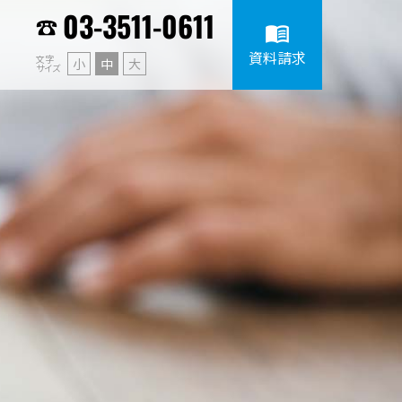
03-3511-0611
menu_book
資料請求
文字
小
中
大
サイズ