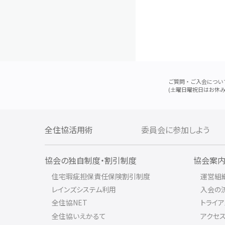
ご質問・ご入会につい
(土曜日曜祝日はお休み
全住協活用術
委員会に参加しよう
協会の独自制度・割引制度
協会案
住宅瑕疵担保責任保険割引制度
運営組
レインズシステム利用
入会の
全住協NET
トライ
全住協いえかるて
アクセ