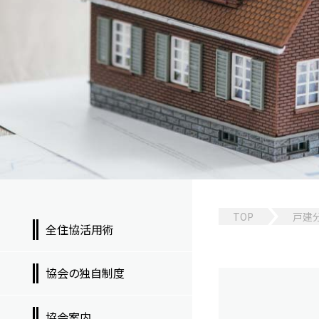
TOP
戸建
全住協活用術
協会の独自制度
協会案内