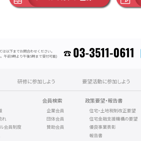
03-3511-0611
ては以下までお問合わせください。
。午前9時より午後5時まで受付可能)
研修に参加しよう
要望活動に参加しよう
内
会員検索
政策要望・報告書
織
企業会員
住宅・土地税制改正要望
流れ
団体会員
住宅金融支援機構の要望
アル会員制度
賛助会員
優良事業表彰
ス
報告書