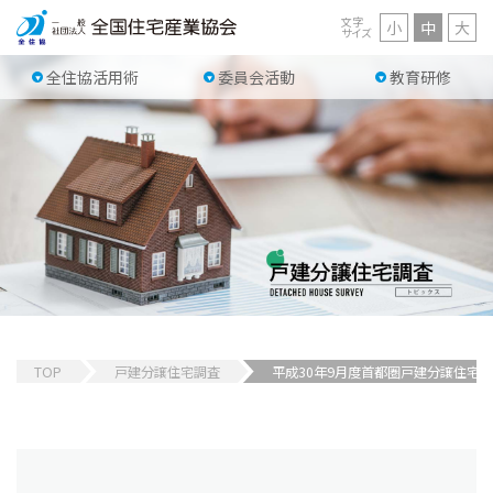
文字
小
中
大
サイズ
全住協活用術
委員会活動
教育研修
TOP
戸建分譲住宅調査
平成30年9月度首都圏戸建分譲住宅