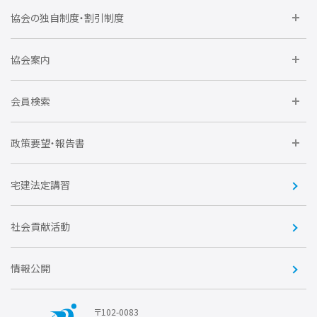
委員会に参加しよう
協会の独自制度・割引制度
研修に参加しよう
住宅瑕疵担保責任保険割引制度
レインズシステム利用
要望活動に参加しよう
協会案内
仲間をつくろう
全住協NET
全住協いえかるて
運営組織
入会の流れ
会員検索
不動産後見アドバイザー資格講習
トライアル会員制度
アクセス
企業会員
団体会員
政策要望・報告書
安心R住宅
会
賛助会員
住宅・土地税制改正要望
住宅金融支援機構の要望
宅建法定講習
全住協ビジネスショップ
優良事業表彰
報告書
社会貢献活動
情報公開
〒102-0083