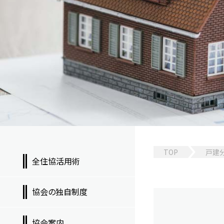
TOP
戸建
全住協活用術
協会の独自制度
協会案内