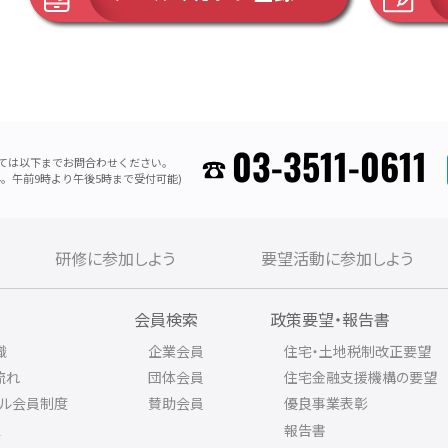
03-3511-0611
ては以下までお問合わせください。
。午前9時より午後5時まで受付可能)
研修に参加しよう
要望活動に参加しよう
内
会員検索
政策要望・報告書
織
企業会員
住宅・土地税制改正要望
流れ
団体会員
住宅金融支援機構の要望
アル会員制度
賛助会員
優良事業表彰
ス
報告書