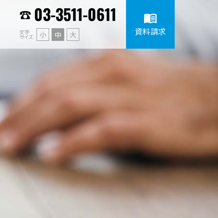
03-3511-0611
menu_book
資料請求
文字
小
中
大
サイズ