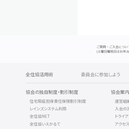
ご質問・ご入会につい
(土曜日曜祝日はお休み
全住協活用術
委員会に参加しよう
協会の独自制度・割引制度
協会案
住宅瑕疵担保責任保険割引制度
運営組
レインズシステム利用
入会の
全住協NET
トライ
全住協いえかるて
アクセ