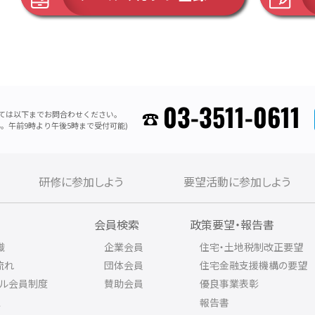
03-3511-0611
ては以下までお問合わせください。
。午前9時より午後5時まで受付可能)
研修に参加しよう
要望活動に参加しよう
内
会員検索
政策要望・報告書
織
企業会員
住宅・土地税制改正要望
流れ
団体会員
住宅金融支援機構の要望
アル会員制度
賛助会員
優良事業表彰
ス
報告書