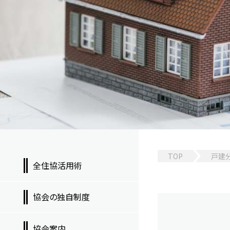
TOP
戸建
全住協活用術
協会の独自制度
協会案内