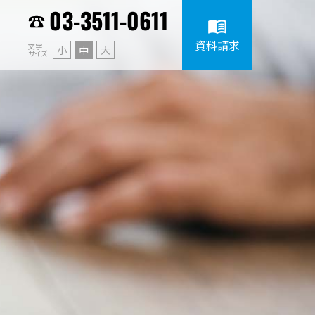
03-3511-0611
menu_book
資料請求
文字
小
中
大
サイズ