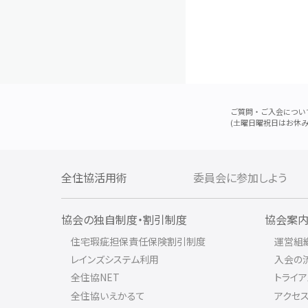
ご質問・ご入会につい
(土曜日曜祝日はお休み
全住協活用術
委員会に参加しよう
協会の独自制度・割引制度
協会案
住宅瑕疵担保責任保険割引制度
運営組
レインズシステム利用
入会の
全住協NET
トライ
全住協いえかるて
アクセ