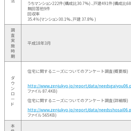
法
うちマンション222件(構成比30.7%) 、戸建491件(構成比68.
無回答他9件
回収率
35.4％(マンション30.1%、戸建 37.8% )
調
査
実
平成18年3月
施
時
期
住宅に関するニーズについてのアンケート調査(概要版)
ダ
ウ
http://www.zenjukyo.jp/report/data/needsgaiyou06.
ン
ファイル 87.4KB)
ロ
ー
住宅に関するニーズについてのアンケート調査(詳細版)
ド
http://www.zenjukyo.jp/report/data/needsshosai06.p
ファイル 565KB)
本