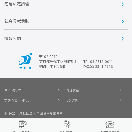
賛助会員
住宅・土地税制改正要望
住宅金融支援機構の要望
宅建法定講習
全住協ビジネスショップ
優良事業表彰
報告書
社会貢献活動
情報公開
〒102-0083
東京都千代田区麹町5-3
TEL.03-3511-0611
麹町中田ビル8階
FAX.03-3511-0616
サイトマップ
倫理憲章
プライバシーポリシー
リンク集
© 2020 一般社団法人 全国住宅産業協会