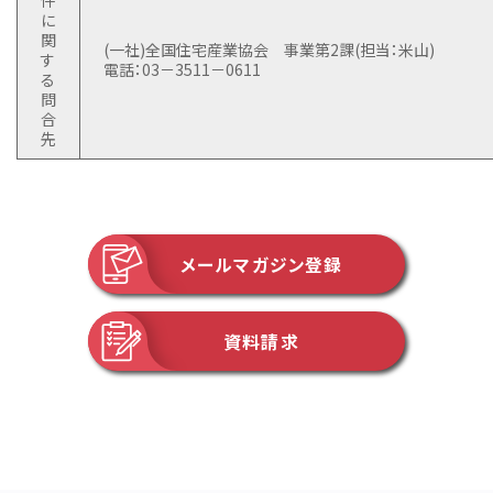
件
に
関
(一社)全国住宅産業協会 事業第2課(担当：米山)
す
電話：03－3511－0611
る
問
合
先
メールマガジン登録
資料請求