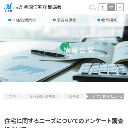
文字
小
中
大
サイズ
全住協活用術
委員会活動
教育研修
TOP
制作要望・報告書
報告書
住宅に関するニーズに
住宅に関するニーズについてのアンケート調査