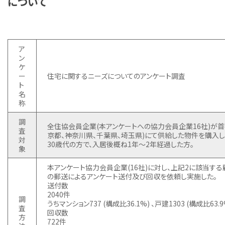
について
ア
ン
ケ
ー
住宅に関するニーズについてのアンケート調査
ト
名
称
調
全住協会員企業(本アンケートへの協力会員企業16社)が首
査
京都、神奈川県、千葉県、埼玉県)にて供給した物件を購入
対
30歳代の方で、入居後概ね1年～2年経過した方。
象
本アンケート協力会員企業(16社)に対し、上記2に該当す
の郵送によるアンケート送付及び回収を依頼し実施した。
送付数
2040件
調
うちマンション737 (構成比36.1%) 、戸建1303 (構成比63.9
査
回収数
方
722件