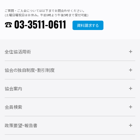
ご質問・ご入会については以下までお問合わせください。
(土曜日曜祝日はお休み。午前9時より午後5時まで受付可能)
03-3511-0611
資料請求する
全住協活用術
委員会に参加しよう
協会の独自制度・割引制度
研修に参加しよう
住宅瑕疵担保責任保険割引制度
レインズシステム利用
要望活動に参加しよう
協会案内
仲間をつくろう
全住協NET
全住協いえかるて
運営組織
入会の流れ
会員検索
不動産後見アドバイザー資格講習
トライアル会員制度
アクセス
企業会員
団体会員
政策要望・報告書
安心R住宅
会