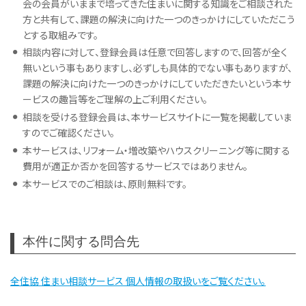
会の会員がいままで培ってきた住まいに関する知識をご相談された
で)、電話番号）
方と共有して、課題の解決に向けた一つのきっかけにしていただこう
相談対象住宅情報（住所（市区町村まで）、区分（一戸建て／
とする取組みです。
マンション（所在階）））
相談内容に対して、登録会員は任意で回答しますので、回答が全く
相談項目(選択式)
無いという事もありますし、必ずしも具体的でない事もありますが、
相談内容
課題の解決に向けた一つのきっかけにしていただきたいという本サ
相談内容は、現在の状況を含めて、なるべく整理して具体的
ービスの趣旨等をご理解の上ご利用ください。
にご記入ください。
相談を受ける登録会員は、本サービスサイトに一覧を掲載していま
本サービスの情報伝達方法は、電子メールを利用します。メ
すのでご確認ください。
ールアドレスは間違いの無いようにご記入ください。
本サービスは、リフォーム・増改築やハウスクリーニング等に関する
迷惑メール設定等によりパソコン等からの電子メールを受
費用が適正か否かを回答するサービスではありません。
信できないようにしている場合等は、設定の変更をしてくだ
本サービスでのご相談は、原則無料です。
さい。
相談内容をご記入いただきましたら、確認ボタンを押してく
ださい。相談内容確認画面に移行します。
相談内容確認画面で内容に間違いのないことをご確認くだ
本件に関する問合先
さい。
内容に間違いが無いことを確認したら、送信ボタンを押して
全住協 住まい相談サービス 個人情報の取扱いをご覧ください。
ください。
相談フォームの内容が、電子メール（相談メール）で全住協