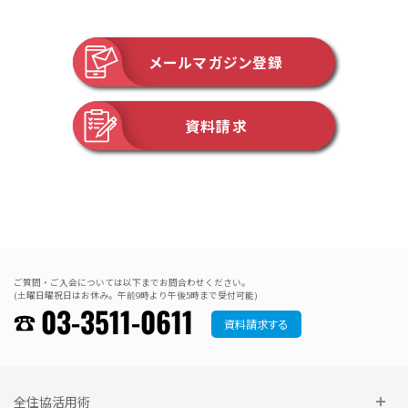
住まい相談受付窓口宛に送信されます。
相談メールが送信された後に、相談フォームに入力されたメ
メールマガジン登録
ールアドレス宛に自動返信メールを送信します。
自動返信メールは以下のとおりです。
発信者 全住協住まい相談受付窓口
資料請求
タイトル 全住協住まい相談サービス ご相談あ
りがとうございました（自動返信メール）
メールアドレス infosumaisoudan@zenjukyo.jp
自動返信メールの着信を確認できなかった場合、お電話で
メールアドレスを確認します。
正しいメールアドレスが確認できなかった場合は、電子メー
ルで情報伝達ができませんので本サービスの対象外となり
取扱いを終了します。
ご質問・ご入会については以下までお問合わせください。
(土曜日曜祝日はお休み。午前9時より午後5時まで受付可能)
相談メールは、全住協住まい相談受付窓口で内容を確認の
03-3511-0611
資料請求する
上、不明な部分があれば、内容確認の電子メール（内容確認
メール）を送信します。
内容確認メールは以下のとおりです。
発信者 全住協住まい相談受付窓口
全住協活用術