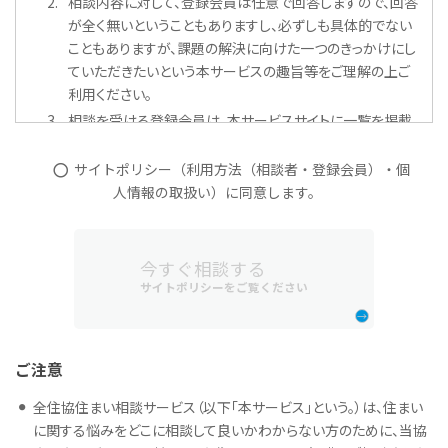
相談内容に対して、登録会員は任意で回答しますので、回答
が全く無いということもありますし、必ずしも具体的でない
こともありますが、課題の解決に向けた一つのきっかけにし
ていただきたいという本サービスの趣旨等をご理解の上ご
利用ください。
相談を受ける登録会員は、本サービスサイトに一覧を掲載
していますのでご確認ください。
本サービスは、Ⅰの１から２７までは、相談料金は発生しま
サイトポリシー（利用方法（相談者・登録会員）・個
せん。
人情報の取扱い）に同意します。
なお、現在は試行運用をしています。
Ⅰ 相談から回答まで
今すぐ相談する
サイトポリシーをご覧ください
ご相談は、相談受付フォームからお願いします。
ご利用には、本サービスのサイトポリシー（利用方法、個人情
報の取扱い）について同意が必要になります。
同意欄にチェックを入れていただきますと、相談受付フォー
ご注意
ムに移行します。
全住協住まい相談サービス（以下「本サービス」という。）は、住まい
相談受付フォームで、以下の内容をご記入ください。
に関する悩みをどこに相談して良いかわからない方のために、当協
相談者情報（相談者名、メールアドレス、住所(市区町村ま