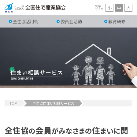
文字
小
中
大
サイズ
全住協活用術
委員会活動
教育研修
TOP
全住協住まい相談サービス
全住協
会員
住
関
の
がみなさまの
まいに