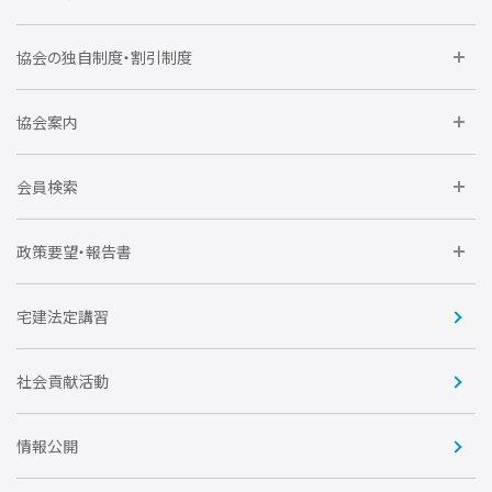
タイトル 全住協住まい相談サービス 内容確認
メール
メールアドレス sumaisoudan@zenjukyo.jp
委員会に参加しよう
協会の独自制度・割引制度
研修に参加しよう
内容確認メールを送信する場合は原則１回とします。
内容確認の後、相談受付を完了します。
住宅瑕疵担保責任保険割引制度
レインズシステム利用
要望活動に参加しよう
協会案内
仲間をつくろう
相談受付を完了した際には、その旨を電子メール（相談受付
完了メール）で送信します。
全住協NET
全住協いえかるて
運営組織
入会の流れ
会員検索
相談受付完了メールは以下のとおりです。
発信者 全住協住まい相談受付窓口
不動産後見アドバイザー資格講習
タイトル 全住協住まい相談サービス 相談受付
トライアル会員制度
アクセス
企業会員
団体会員
政策要望・報告書
安心R住宅
会
完了メール
メールアドレス sumaisoudan@zenjukyo.jp
賛助会員
住宅・土地税制改正要望
住宅金融支援機構の要望
宅建法定講習
全住協ビジネスショップ
相談受付完了メールの送信と同日に、相談受付項目対応表
により、対象となる登録会員に相談メールを一斉同報(ＢＣＣ
又は同様の機能を有する送信方法。)で転送します。
優良事業表彰
報告書
社会貢献活動
登録会員の一覧は、本サービスサイトでご確認ください。
転送メールの内容は、以下のとおりです。
情報公開
相談者情報（相談者名（名字のみ）、メールアドレス、住所(市
区町村まで)）