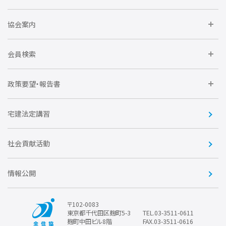
住宅瑕疵担保責任保険割引制度
レインズシステム利用
要望活動に参加しよう
協会案内
仲間をつくろう
全住協NET
全住協いえかるて
運営組織
入会の流れ
会員検索
不動産後見アドバイザー資格講習
トライアル会員制度
アクセス
企業会員
団体会員
政策要望・報告書
安心R住宅
会
賛助会員
住宅・土地税制改正要望
住宅金融支援機構の要望
宅建法定講習
全住協ビジネスショップ
優良事業表彰
報告書
社会貢献活動
情報公開
〒102-0083
東京都千代田区麹町5-3
TEL.03-3511-0611
麹町中田ビル8階
FAX.03-3511-0616