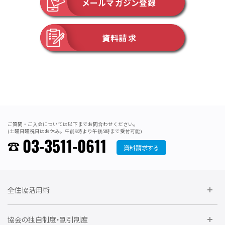
メールマガジン登録
資料請求
ご質問・ご入会については以下までお問合わせください。
(土曜日曜祝日はお休み。午前9時より午後5時まで受付可能)
03-3511-0611
資料請求する
全住協活用術
委員会に参加しよう
協会の独自制度・割引制度
研修に参加しよう