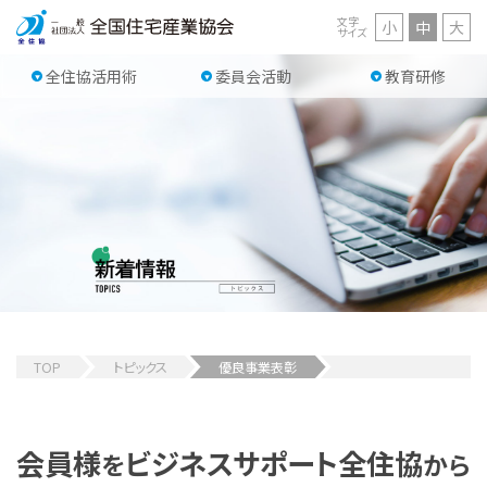
文字
小
中
大
サイズ
全住協活用術
委員会活動
教育研修
TOP
トピックス
優良事業表彰
会員様
ビジネスサポート
全住協
を
から