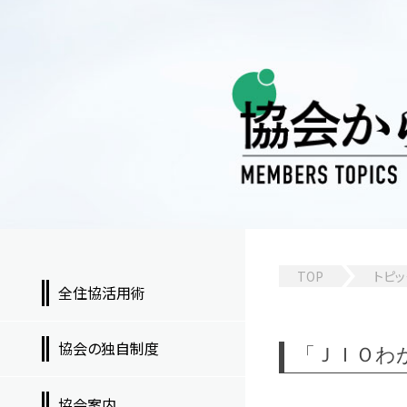
TOP
トピッ
全住協活用術
協会の独自制度
「ＪＩＯわ
協会案内