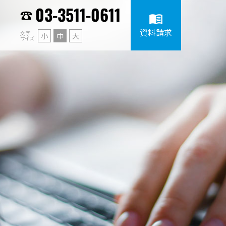
03-3511-0611
menu_book
資料請求
文字
小
中
大
サイズ