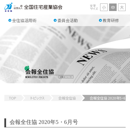
文字
小
中
大
サイズ
全住協活用術
委員会活動
教育研修
TOP
トピックス
会報全住協
会報全住協 2020年5・6月
会報全住協 2020年5・6月号