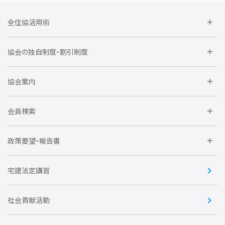
全住協活用術
委員会に参加しよう
協会の独自制度・割引制度
研修に参加しよう
住宅瑕疵担保責任保険割引制度
レインズシステム利用
要望活動に参加しよう
協会案内
仲間をつくろう
全住協NET
全住協いえかるて
運営組織
入会の流れ
会員検索
不動産後見アドバイザー資格講習
トライアル会員制度
アクセス
企業会員
団体会員
政策要望・報告書
安心R住宅
会
賛助会員
住宅・土地税制改正要望
住宅金融支援機構の要望
宅建法定講習
全住協ビジネスショップ
優良事業表彰
報告書
社会貢献活動