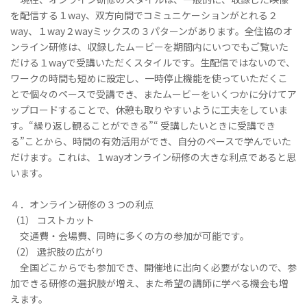
を配信する１way、双方向間でコミュニケーションがとれる２
way、１way２wayミックスの３パターンがあります。全住協のオ
ンライン研修は、収録したムービーを期間内にいつでもご覧いた
だける１wayで受講いただくスタイルです。生配信ではないので、
ワークの時間も短めに設定し、一時停止機能を使っていただくこ
とで個々のペースで受講でき、またムービーをいくつかに分けてア
ップロードすることで、休憩も取りやすいように工夫をしていま
す。“繰り返し観ることができる”“ 受講したいときに受講でき
る”ことから、時間の有効活用ができ、自分のペースで学んでいた
だけます。これは、１wayオンライン研修の大きな利点であると思
います。
４．オンライン研修の３つの利点
（1） コストカット
交通費・会場費、同時に多くの方の参加が可能です。
（2） 選択肢の広がり
全国どこからでも参加でき、開催地に出向く必要がないので、参
加できる研修の選択肢が増え、また希望の講師に学べる機会も増
えます。