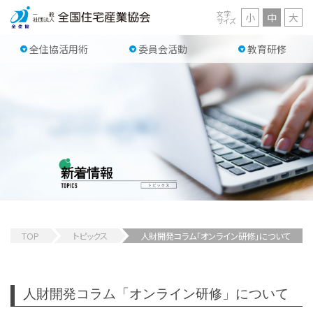
文字
小
中
大
サイズ
全住協活用術
委員会活動
教育研修
TOP
トピックス
人財開発コラム「オンライン研修」について
人財開発コラム「オンライン研修」について