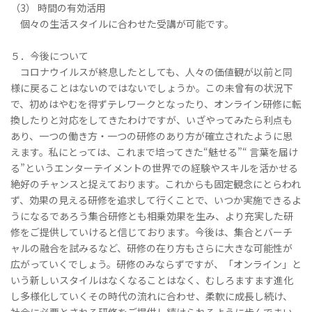
（3） 時間の有効活用
個々の生活スタイルに合わせた受講が可能です。
５．今後について
コロナウイルスが終息したとしても、人々の価値観が以前と同
様に戻ることはないのではないでしょうか。この未曾有の状況下
で、初めはやむを得ずテレワークとなったり、オンライン研修に転
換したりと対応をしてきたわけですが、いざやってみたら利点も
あり、一つの働き方・一つの研修のあり方が確立されたように思
えます。私にとっては、これまで培ってきた“魅せる”“ 言葉を届け
る”というエンターテイメントの世界での経験やスキルを活かせる
絶好のチャンスと捉えております。これからも固定観念にとらわれ
ず、効果の見える研修を追求して行くことで、いつか実施できるよ
うになるであろう集合研修とも相乗効果を生み、より充実した研
修をご提供していけると信じております。今後は、集合とバーチ
ャルの融合を試みるなど、研修の在り方もさらに大きな可能性が
広がっていくでしょう。研修のみならずですが、「オンライン」と
いう新しいスタイルはなくなることはなく、むしろますます進化
し多様化していくその時代の流れに合わせ、柔軟に成長し続け、