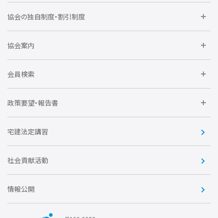
委員会に参加しよう
協会の独自制度・割引制度
研修に参加しよう
住宅瑕疵担保責任保険割引制度
レインズシステム利用
要望活動に参加しよう
協会案内
仲間をつくろう
全住協NET
全住協いえかるて
運営組織
入会の流れ
会員検索
不動産後見アドバイザー資格講習
トライアル会員制度
アクセス
企業会員
団体会員
政策要望・報告書
安心R住宅
会
賛助会員
住宅・土地税制改正要望
住宅金融支援機構の要望
宅建法定講習
全住協ビジネスショップ
優良事業表彰
報告書
社会貢献活動
情報公開