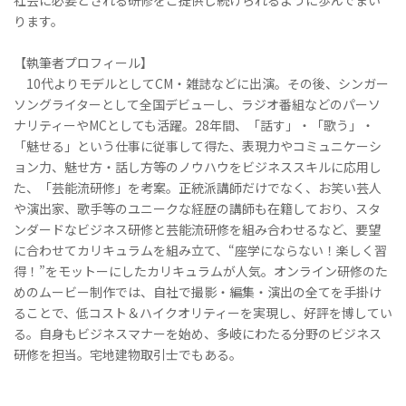
社会に必要とされる研修をご提供し続けられるように歩んでまい
ります。
【執筆者プロフィール】
10代よりモデルとしてCM・雑誌などに出演。その後、シンガー
ソングライターとして全国デビューし、ラジオ番組などのパーソ
ナリティーやMCとしても活躍。28年間、「話す」・「歌う」・
「魅せる」という仕事に従事して得た、表現力やコミュニケーシ
ョン力、魅せ方・話し方等のノウハウをビジネススキルに応用し
た、「芸能流研修」を考案。正統派講師だけでなく、お笑い芸人
や演出家、歌手等のユニークな経歴の講師も在籍しており、スタ
ンダードなビジネス研修と芸能流研修を組み合わせるなど、要望
に合わせてカリキュラムを組み立て、“座学にならない！楽しく習
得！”をモットーにしたカリキュラムが人気。オンライン研修のた
めのムービー制作では、自社で撮影・編集・演出の全てを手掛け
ることで、低コスト＆ハイクオリティーを実現し、好評を博してい
る。自身もビジネスマナーを始め、多岐にわたる分野のビジネス
研修を担当。宅地建物取引士でもある。