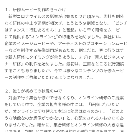
１．研修ムービー制作のきっかけ
新型コロナウイルスの影響が出始めた２月頃から、弊社も例外
なく研修の中止や延期が相次ぎ、とうとう９割減となり、「ピンチ
はチャンス！行動あるのみ！」と奮起。いち早く研修をムービー
にて提供する“オンライン化”の取組みを始めました。弊社には、
企業のイメージムービーや、アーティストのプロモーションムービ
ーなどを制作する映像部門があるため、例年だと、春に行うはず
の新人研修にタイミングが合うように、まずは「新人ビジネスマ
ナー研修」の制作を始めました。最初は、正直なところ試行錯誤
することもありましたが、今では様々なコンテンツの研修ムービ
ーの制作をご依頼いただけるようになりました。
２．誰もが初めての状況の中で
対面で行う集合研修ができなくなり、オンライン研修のご提案
をしていく中で、企業の担当者様の中には、「研修は行いたい
が、オンラインに切り替えて本当に効果はあるのか」、「どのよ
うな映像なのか想像がつかない」と、心配をされる方も少なくあ
りませんでした。確かに、集合研修とオンライン研修の大きな違
いである、“講師と受講者との物理的な距離”に焦点を当ててしま