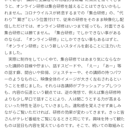
うと、オンライン研修は集合研修を越えることはできないかもし
れません。コロナウイルスが終息するまでの「集合研修」の、“代
わり”“ 繋ぎ”という位置付けで、従来の研修をそのまま映像化し配
信しただけでは、オンライン研修はいつまで経っても、対面できる
集合研修には勝てません。「集合研修」でしかできない事がある
のならば、「オンライン研修」にしかできない事もあるはずと、
「オンライン研修」という新しいスタイルを創ることに注力いた
しました。
実際に制作をしていく中で、集合研修ではあまり気にならなか
った講師の目線や佇まい、話すスピードや、「えー」「あー」等
の話す癖、間合いや抑揚、ジェスチャーや、その講師の持つパワ
ーのようなものに、映像全体のイメージが大きく左右されるとい
うことを感じました。それらは各講師がブラッシュアップしつつ
も、内容の伝達という観点では、逆の発想で、例えば集合研修時
よりも少し早口で話すことにより、人は聞こうとする力が高まる
といった特性を活かしていきました。違和感を覚えさせず楽しみ
ながらご覧いただければ、研修の効果が変わってきます。きっと皆
さんがテレビ番組をご覧になるときと同じです。興味を持って観た
ものは翌日も内容を覚えているのです。そこで、続いての取組みと