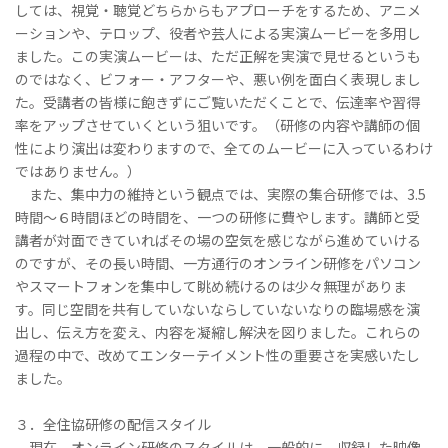
しては、視覚・聴覚どちらからもアプローチをするため、アニメ
ーションや、テロップ、役者や芸人による実演ムービーを多用し
ました。この実演ムービーは、ただ正解を実演で見せるというも
のではなく、ビフォー・アフターや、悪い例を面白く表現しまし
た。受講者の皆様に飽きずにご覧いただくことで、伝達率や習得
率をアップさせていくという狙いです。（研修の内容や講師の個
性により演出は変わりますので、全てのムービーに入っているわけ
ではありません。）
また、集中力の維持という観点では、実際の集合研修では、3.5
時間～６時間ほどの時間を、一つの研修に費やします。講師と受
講者が対面できていればその場の空気を感じながら進めていける
のですが、その長い時間、一方通行のオンライン研修をパソコン
やスマートフォンを集中して眺め続けるのは少々無理がありま
す。同じ空間を共有していないならしていないなりの臨場感を演
出し、伝え方を変え、内容を凝縮し解決を図りました。これらの
過程の中で、改めてエンターテイメント性の重要さを実感いたし
ました。
３．全住協研修の配信スタイル
現在、オンライン研修のスタイルは、一般的に、収録した映像