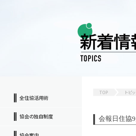
TOP
トピッ
全住協活用術
協会の独自制度
会報日住協9月号
協会案内