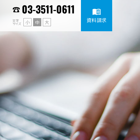
03-3511-0611
menu_book
資料請求
文字
小
中
大
サイズ