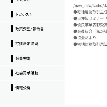
/new_info/kaiho/d
●宅地建物取引主
トピックス
●日住協セミナー
●優良事業表彰受
政策要望・報告書
●会員紹介「私が社
●協会だより
宅建法定講習
●宅地建物取引業
会員検索
社会貢献活動
情報公開