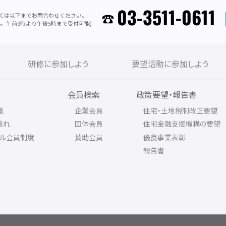
03-3511-0611
ては以下までお問合わせください。
。午前9時より午後5時まで受付可能)
研修に参加しよう
要望活動に参加しよう
内
会員検索
政策要望・報告書
織
企業会員
住宅・土地税制改正要望
流れ
団体会員
住宅金融支援機構の要望
アル会員制度
賛助会員
優良事業表彰
ス
報告書