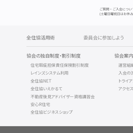
ご質問・ご入会につい
(土曜日曜祝日はお休み
全住協活用術
委員会に参加しよう
協会の独自制度・割引制度
協会案
住宅瑕疵担保責任保険割引制度
運営組
レインズシステム利用
入会の
全住協NET
トライ
全住協いえかるて
アクセ
不動産後見アドバイザー資格講習会
安心R住宅
全住協ビジネスショップ