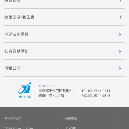
会員検索
不動産後見アドバイザー資格講習
トライアル会員制度
アクセス
企業会員
団体会員
政策要望・報告書
安心R住宅
会
賛助会員
住宅・土地税制改正要望
住宅金融支援機構の要望
宅建法定講習
全住協ビジネスショップ
優良事業表彰
報告書
社会貢献活動
情報公開
〒102-0083
東京都千代田区麹町5-3
TEL.03-3511-0611
麹町中田ビル8階
FAX.03-3511-0616
サイトマップ
倫理憲章
プライバシーポリシー
リンク集