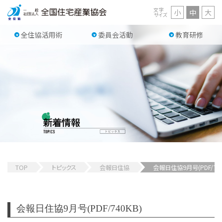
文字
小
中
大
サイズ
全住協活用術
委員会活動
教育研修
TOP
トピックス
会報日住協
会報日住協9月号(PDF/740
会報日住協9月号(PDF/740KB)