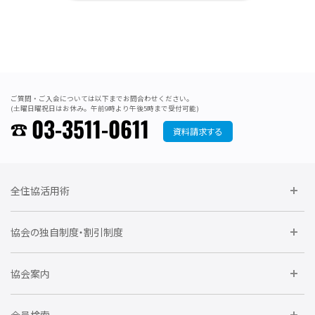
ご質問・ご入会については以下までお問合わせください。
(土曜日曜祝日はお休み。午前9時より午後5時まで受付可能)
03-3511-0611
資料請求する
全住協活用術
委員会に参加しよう
協会の独自制度・割引制度
研修に参加しよう
住宅瑕疵担保責任保険割引制度
レインズシステム利用
要望活動に参加しよう
協会案内
仲間をつくろう
全住協NET
全住協いえかるて
運営組織
入会の流れ