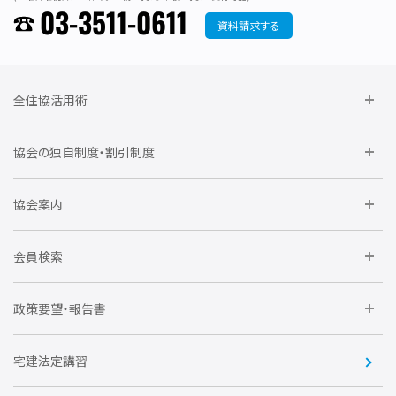
03-3511-0611
資料請求する
全住協活用術
委員会に参加しよう
協会の独自制度・割引制度
研修に参加しよう
住宅瑕疵担保責任保険割引制度
レインズシステム利用
要望活動に参加しよう
協会案内
仲間をつくろう
全住協NET
全住協いえかるて
運営組織
入会の流れ
会員検索
不動産後見アドバイザー資格講習
トライアル会員制度
アクセス
企業会員
団体会員
政策要望・報告書
安心R住宅
会
賛助会員
住宅・土地税制改正要望
住宅金融支援機構の要望
宅建法定講習
全住協ビジネスショップ