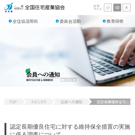
文字
小
中
大
サイズ
全住協活用術
委員会活動
教育研修
TOP
トピックス
会員への通知
認定長期優良住宅に対
認定長期優良住宅に対する維持保全措置の実施
に係る調査について