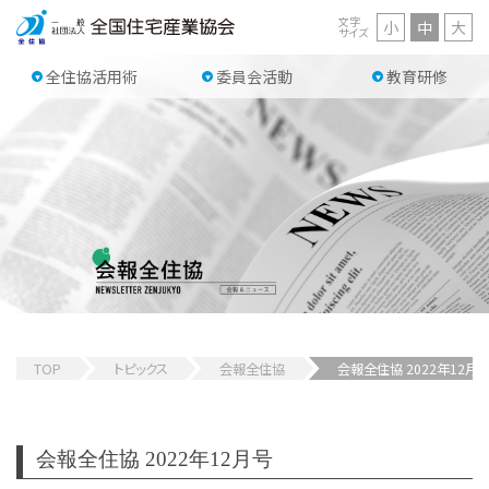
文字
小
中
大
サイズ
全住協活用術
委員会活動
教育研修
TOP
トピックス
会報全住協
会報全住協 2022年12月
会報全住協 2022年12月号