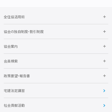
全住協活用術
委員会に参加しよう
協会の独自制度・割引制度
研修に参加しよう
住宅瑕疵担保責任保険割引制度
レインズシステム利用
要望活動に参加しよう
協会案内
仲間をつくろう
全住協NET
全住協いえかるて
運営組織
入会の流れ
会員検索
不動産後見アドバイザー資格講習
トライアル会員制度
アクセス
企業会員
団体会員
政策要望・報告書
安心R住宅
会
賛助会員
住宅・土地税制改正要望
住宅金融支援機構の要望
宅建法定講習
全住協ビジネスショップ
優良事業表彰
報告書
社会貢献活動