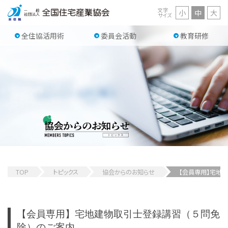
文字
小
中
大
サイズ
全住協活用術
委員会活動
教育研修
TOP
トピックス
協会からのお知らせ
【会員専用】宅地
【会員専用】宅地建物取引士登録講習（５問免
除）のご案内