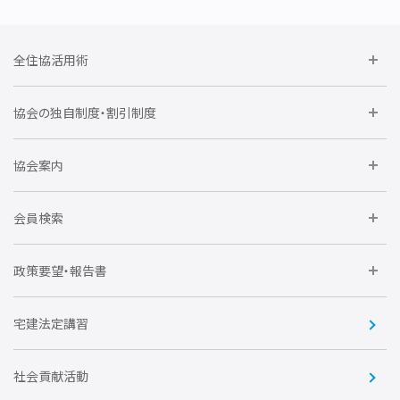
全住協活用術
委員会に参加しよう
協会の独自制度・割引制度
研修に参加しよう
住宅瑕疵担保責任保険割引制度
レインズシステム利用
要望活動に参加しよう
協会案内
仲間をつくろう
全住協NET
全住協いえかるて
運営組織
入会の流れ
会員検索
不動産後見アドバイザー資格講習
トライアル会員制度
アクセス
企業会員
団体会員
政策要望・報告書
安心R住宅
会
賛助会員
住宅・土地税制改正要望
住宅金融支援機構の要望
宅建法定講習
全住協ビジネスショップ
優良事業表彰
報告書
社会貢献活動