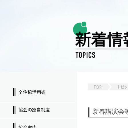
TOP
トピッ
全住協活用術
協会の独自制度
新春講演会
協会案内