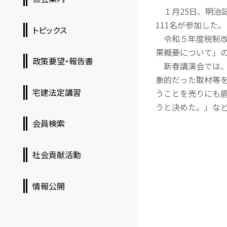
１月25日、明治
111名が参加した。
トピックス
令和５年度税制改
果概要について」
政策要望・報告書
新春講演会では、
象的だった取材等
宅建法定講習
うことを売りにも
うと決めた。」な
会員検索
社会貢献活動
情報公開