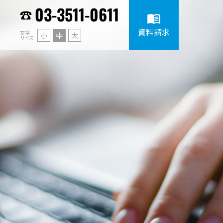
03-3511-0611
menu_book
資料請求
文字
小
中
大
サイズ