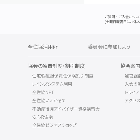
ご質問・ご入会につい
(土曜日曜祝日はお休み
全住協活用術
委員会に参加しよう
協会の独自制度・割引制度
協会案
住宅瑕疵担保責任保険割引制度
運営組
レインズシステム利用
入会の
全住協NET
トライ
全住協いえかるて
アクセ
不動産後見アドバイザー資格講習会
安心R住宅
全住協ビジネスショップ