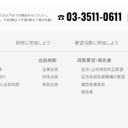
03-3511-0611
ては以下までお問合わせください。
。午前9時より午後5時まで受付可能)
研修に参加しよう
要望活動に参加しよう
内
会員検索
政策要望・報告書
織
企業会員
住宅・土地税制改正要望
流れ
団体会員
住宅金融支援機構の要望
アル会員制度
賛助会員
優良事業表彰
ス
報告書