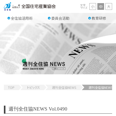
文字
小
中
大
サイズ
全住協活用術
委員会活動
教育研修
TOP
トピックス
週刊全住協NEWS
週刊全住協NEWS 
週刊全住協NEWS Vol.0490