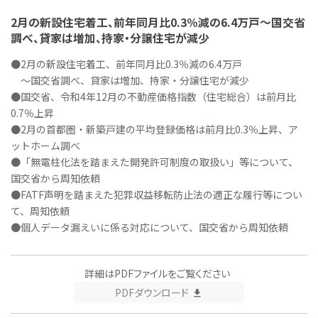
2月の新設住宅着工、前年同月比0.3％減の6.4万戸～国交省
調べ、貸家は増加、持家・分譲住宅が減少
●2月の新設住宅着工、前年同月比0.3％減の6.4万戸
～国交省調べ、貸家は増加、持家・分譲住宅が減少
●国交省、令和4年12月の不動産価格指数（住宅総合）は前月比
0.7％上昇
●2月の首都圏・新築戸建の平均登録価格は前月比0.3％上昇、ア
ットホーム調べ
●「無電柱化法を踏まえた開発許可制度の取扱い」等について、
国交省から周知依頼
●FATF声明を踏まえた犯罪収益移転防止法の適正な履行等につい
て、周知依頼
●個人データ漏えいに係る対応について、国交省から周知依頼
詳細はPDFファイルをご覧ください
PDFダウンロード