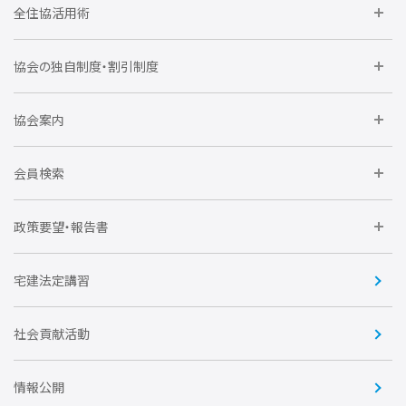
全住協活用術
委員会に参加しよう
協会の独自制度・割引制度
研修に参加しよう
住宅瑕疵担保責任保険割引制度
レインズシステム利用
要望活動に参加しよう
協会案内
仲間をつくろう
全住協NET
全住協いえかるて
運営組織
入会の流れ
会員検索
不動産後見アドバイザー資格講習
トライアル会員制度
アクセス
企業会員
団体会員
政策要望・報告書
安心R住宅
会
賛助会員
住宅・土地税制改正要望
住宅金融支援機構の要望
宅建法定講習
全住協ビジネスショップ
優良事業表彰
報告書
社会貢献活動
情報公開